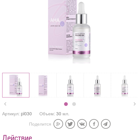


Артикул:
pl030
Объем:
30
мл.
Поделится
Действие