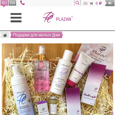
RU
EN
(
0
)
0
®
PLAZAN
Подарки для милых Дам