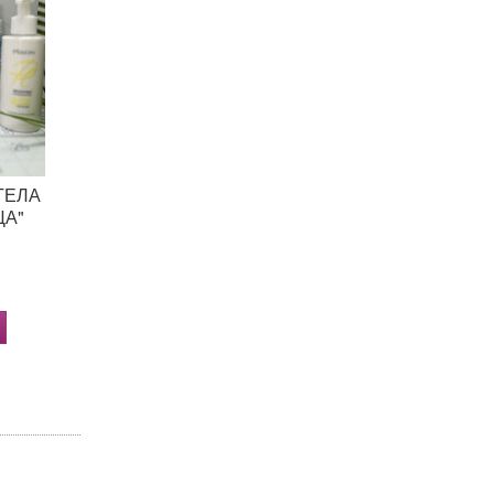
ТЕЛА
ЦА"