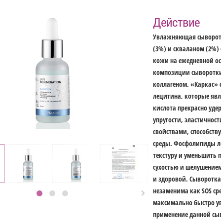
Действие
Увлажняющая сыворотк
(3%) и скваланом (2%)
кожи на ежедневной ос
композиции сыворотк
коллагеном. «Каркас» 
лецитина, которые яв
кислота прекрасно уде
упругости, эластично
свойствами, способств
среды. Фосфолипиды л
текстуру и уменьшить 
сухостью и шелушением
и здоровой. Сыворотка
незаменима как SOS ср

максимально быстро ув
применение данной сы