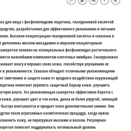
а для лица с фосфолипидами лецитина, гиалуроновой кислотой
 средство, разработанное для эффективного увлажнения и питания
нове. Высокие концентрации гиалуроновой кислоты и сквалана в
и дополнены маслом макадамии и морским плацентарным
сыворотки основан на эссенциальных фосфолипидах растительного
ляются важнейшим компонентом клеточных мембран. Гиалуроновая
рживает влагу в верхних слоях кожи, способствуя улучшению ее
сти и увлажненности. Сквалан обладает отличными увлажняющими
ует смягчению и защите кожи от вредного воздействия окружающей
ецитина помогают укрепить защитный барьер кожи, улучшить
потерю влаги. Эта увлажняющая сыворотка эффективно борется с
 кожи, улучшает цвет и тон кожи, делая ее более упругой, сияющей
 быстро впитывается и придает коже дополнительное сияние. Она
едство после агрессивных косметических процедур, когда нужно
лажнить кожу, не перегружая маслами и воском. Регулярное
воротки помогает поддерживать оптимальный уровень