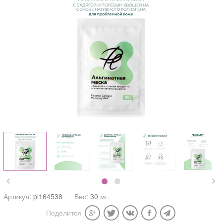


Артикул:
pl164538
Вес:
30
мг.
Поделится