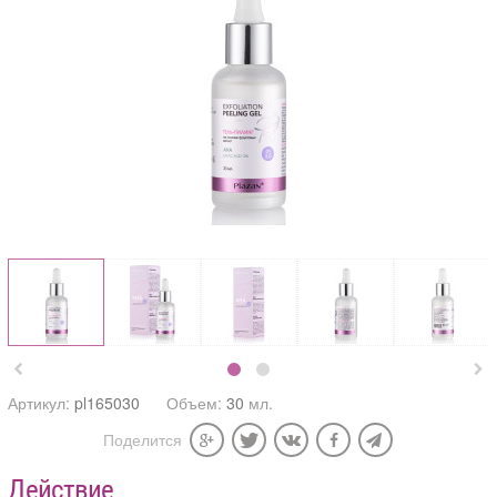


Артикул:
pl165030
Объем:
30
мл.
Поделится
Действие