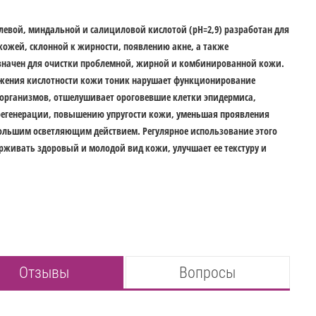
олевой, миндальной и салициловой кислотой (pH=2,9) разработан для
 кожей, склонной к жирности, появлению акне, а также
азначен для очистки проблемной, жирной и комбинированной кожи.
нижения кислотности кожи тоник нарушает функционирование
организмов, отшелушивает ороговевшие клетки эпидермиса,
 регенерации, повышению упругости кожи, уменьшая проявления
ольшим осветляющим действием. Регулярное использование этого
рживать здоровый и молодой вид кожи, улучшает ее текстуру и
Отзывы
Вопросы