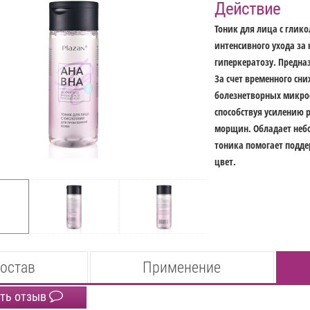
Действие
Тоник для лица с глик
интенсивного ухода за
гиперкератозу. Предн
За счет временного с
болезнетворных микро
способствуя усилению
морщин. Обладает неб
тоника помогает подде
цвет.
остав
Применение
ть отзыв