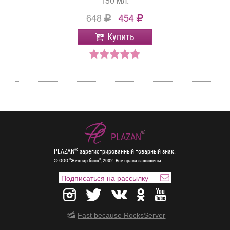
150 мл.
648
454
Купить
®
PLAZAN
®
PLAZAN
зарегистрированный товарный знак.
© ООО "Жеспар-биос", 2002. Все права защищены.
Fast because RocksServer