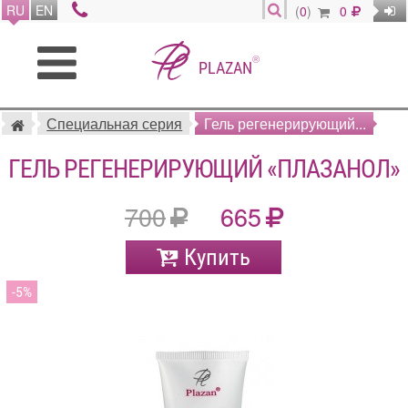
RU
EN
(
0
)
0
®
PLAZAN
Специальная серия
Гель регенерирующий...
ГЕЛЬ РЕГЕНЕРИРУЮЩИЙ «ПЛАЗАНОЛ»
700
665
Купить
5