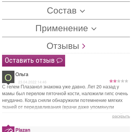
Состав
Применение
Отзывы
Оставить отзыв
О
Ольга
23.04.2022 14:46
С гелем Плазанол знакома уже давно. Лет 20 назад у
мамы был перелом пяточной кости, наложили гипс очень
неудачно. Когда сняли обнаружили потемнение мягких
тканей от передавливания (врачи даже упомянули
некроз). Мы были в шоке, мягко сказать. Маму увезли в
раскрыть
больницу. Знакомая посоветовала питерский Плазанол,
дала ссылку на сайт, я заказала. Потихоньку от врачей
Plazan