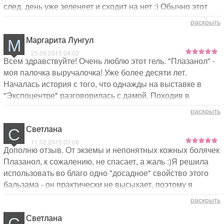
след. день уже зеленеет и сходит на нет :) Обычно этот
на качестве, на составе. Да, понятно, всё дорожает со
процесс занимает более недели
временем. НО!
раскрыть
Мое мнение - пусть бы дороже стоил, но качество было
М
Маргарита Лунгул
бы неизменным.
25.09.2015 04:02
Всем здравствуйте! Очень люблю этот гель. "Плазанол" -
моя палочка выручалочка! Уже более десяти лет.
Началась история с того, что однажды на выставке в
"Экспоцентре" разговорилась с дамой. Походив в
раздумье несколько дней, решила приобрести.
раскрыть
Привлекла меня фраза... без образования рубцов при
С
Светлана
давленных ранах... Имелась привычка подавить что-
нибудь на теле, которая оставляла дефекты на коже.
11.02.2015 03:08
Дополню отзыв. От экземы и непонятных кожных болячек
Привычка с годами уменьшила обороты, а вот
Плазанол, к сожалению, не спасает, а жаль :)Я решила
эффективность геля оценена по достоинству и мной, и
использовать во благо одно "досадное" свойство этого
мамой, и друзьями.
бальзама - он практически не высыхает, поэтому я
смазываю Плазанолом на ночь слизистую носа. В итоге
Как-то попал кипяток на пальцы руки. Когда дома
раскрыть
утром в носу нет сухих корочек, которые неизбежно
наносила гель, уже были волдыри. Очень скоро жидкость
С
Светлана
образуются из-за сухости воздуха в наших квартирах в
исчезла, со временем подсохла кожа, я продолжала