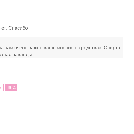
нет. Спасибо
ь, нам очень важно ваше мнение о средствах! Спирта
 запах лаванды.
М
30