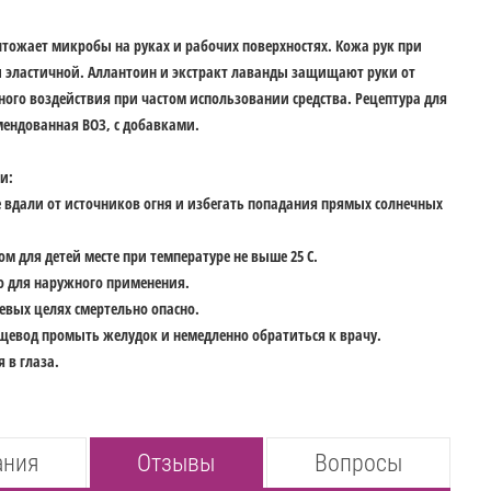
тожает микробы на руках и рабочих поверхностях. Кожа рук при
 и эластичной. Аллантоин и экстракт лаванды защищают руки от
ного воздействия при частом использовании средства. Рецептура для
мендованная ВОЗ, с добавками.
и:
 вдали от источников огня и избегать попадания прямых солнечных
м для детей месте при температуре не выше 25 С.
о для наружного применения.
вых целях смертельно опасно.
щевод промыть желудок и немедленно обратиться к врачу.
 в глаза.
ания
Отзывы
Вопросы