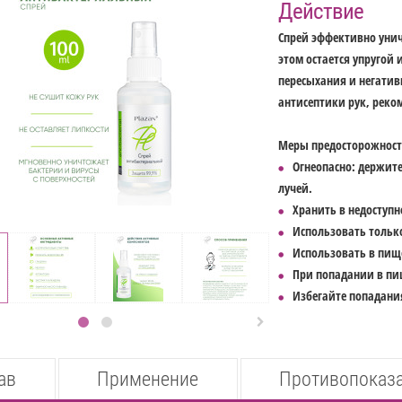
Действие
Спрей эффективно унич
этом остается упругой
пересыхания и негатив
антисептики рук, реко
Меры предосторожност
Огнеопасно: держите
лучей.
Хранить в недоступно
Использовать тольк
Использовать в пище
При попадании в пи
Избегайте попадания

ав
Применение
Противопоказ