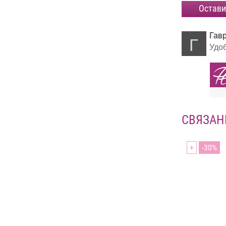
Остави
Гав
Г
Удоб
СВЯЗАН
+
30