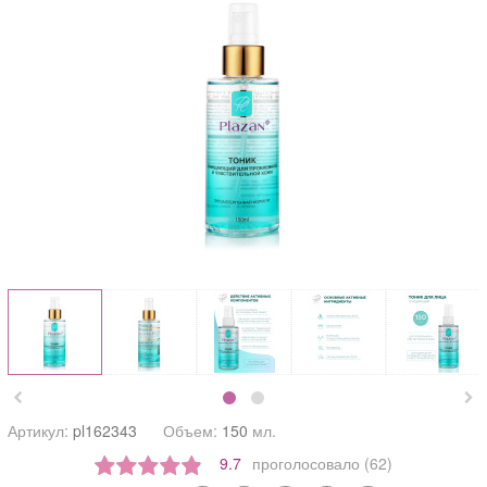


Артикул:
pl162343
Объем:
150
мл.
9.7
проголосовало (62)