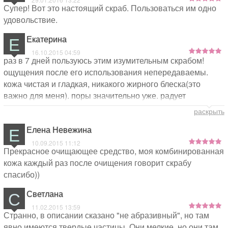
Супер! Вот это настоящий скраб. Пользоваться им одно
удовольствие.
Е
Екатерина
16.10.2015 04:59
раз в 7 дней пользуюсь этим изумительным скрабом!
ощущения после его использования непередаваемы.
кожа чистая и гладкая, никакого жирного блеска(это
важно для меня). поры значительно уже. радует
отсутствие "химической вони" пардон) еле уловимый
раскрыть
приятный аромат. после него наношу крем
Е
Елена Невежина
бальзаковский.... и мне снова 25)
10.09.2015 11:12
Прекрасное очищающее средство, моя комбинированная
кожа каждый раз после очищения говорит скрабу
спасибо))
С
Светлана
11.02.2015 13:59
Странно, в описании сказано "не абразивный", но там
явно имеются твердые частицы. Они мелкие, но они там