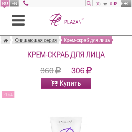
RU
EN
(
0
)
0
®
PLAZAN
Очищающая серия
Крем-скраб для лица
КРЕМ-СКРАБ ДЛЯ ЛИЦА
360
306
Купить
15