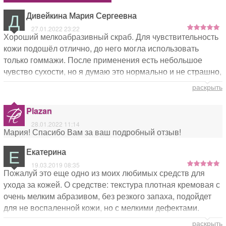
Д
Дивейкина Мария Сергеевна
27.01.2022 23:22
Хороший мелкоабразивный скраб. Для чувствительность
кожи подошёл отлично, до него могла использовать
только гоммажи. После применения есть небольшое
чувство сухости, но я думаю это нормально и не страшно,
т.к. обычно в комбинации после него использую маску
раскрыть
Plazan
28.01.2022 11:14
Мария! Спасибо Вам за ваш подробный отзыв!
Е
Екатерина
19.03.2019 08:35
Пожалуй это еще одно из моих любимых средств для
ухода за кожей. О средстве: текстура плотная кремовая с
очень мелким абразивом, без резкого запаха, подойдет
для не воспаленной кожи, но с мелкими дефектами.
Прекрасно освежает и в тоже время питает кожу, легкий
раскрыть