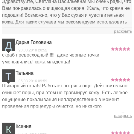
Здравствуйте, Светлана Васильевна! Мы очень рады, что
Вам понравилась очищающая серия! Жаль, что крема не
подошли! Возможно, что у Вас сухая и чувствительная
кожа. Для таких случаев мы рекомендуем использовать
крема вместе с масляной сывороткой «Активная». По
раскрыть
поводу plazancosmetics.ru - это наши дистрибьюторы,
Д
Дарья Головина
остальное вопрос этики. Единственный официальный
сайт косметики «Плазан» - plazan.ru!
20.03.2018 20:52
скраб превосходный!!!!!! даже черные точки
уменьшились! кожа младенца!
Т
Татьяна
05.03.2016 09:59
Шикарный скраб! Работает потрясающе. Действительно
очишает поры, при этом не травмируя кожу. Есть легкое
ощущение покалывания неплсредственно в момент
проведения процедуры очистки, но никакого
раздражения и покраснения при этом нет. Испольщую
раскрыть
раз в неделю перед нанесением маски-салфетки с
К
Ксения
активными компонентами.
29.01.2016 13:22