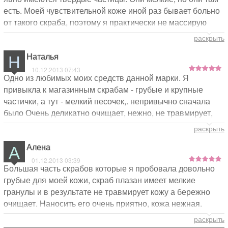
есть. Моей чувствительной коже иной раз бывает больно
от такого скраба, поэтому я практически не массирую
лицо. Мне нравится ощущение одновременного
раскрыть
покалывания + жжения+ холода, которые возникают
Н
Наталья
после нанесения скраба :)Не знаю, хорошо это или
плохо, но мне нравится :) Наношу скраб просто так :)
10.12.2013 07:43
Одно из любимых моих средств данной марки. Я
Кожа после такой "маски" свежее, обычно даже крема не
привыкла к магазинным скрабам - грубые и крупные
требует. Давала пробовать скраб маме, ей он
частички, а тут - мелкий песочек,. непривычно сначала
понравился тем, что после него кожа мягче, велено
было Очень деликатно очищает, нежно, не травмирует,
купить в подарок подругам 3шт ;)
даже если есть раздражения на коже. Текстура очень
раскрыть
приятная. Сначала немного пощипало - но это
А
Алена
нормальная реакция, потом прошло. Кожа очень гладкая,
бархатистая и увлажненная, даже крем после скраба
01.12.2013 03:39
Большая часть скрабов которые я пробовала довольно
можно не наносить - не сушит кожу. В общем, находка
грубые для моей кожи, скраб плазан имеет мелкие
для меня! Спасибо Вам!
гранулы и в результате не травмирует кожу а бережно
очищает. Наносить его очень приятно, кожа нежная.
экономичная упаковка. это лучший скраб который я
раскрыть
пробовала.