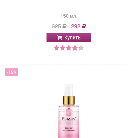
150 мл.
325
292
Купить
15