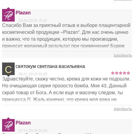
массаж улучшает микроциркуляцию. В заключении
наношу крем с нано-частицами. Очень нравится
Plazan
состояние кожи после процедуры. Туба внушительных
20.03.2019 15:42
размеров, хватит на долго. Как закончится, обязательно
Спасибо Вам за приятный отзыв и выборе плацентарной
приобрету еще.
косметической продукции «Plazan”. Для нас очень ценно
и важно, что та продукция, которую мы производим,
приносит желаемый результат при применении! Будем
радовать Вас нашими новинками!
раскрыть
Всего Вам самого доброго и весеннего настроения!
С
святокум светлана васильевна
06.01.2019 00:25
Здравствуйте, скажу честно, крема для кожи не подошли.
Но очищающая серия прооосто бомба. Мне 43. Данный
скраб товар от Бога. А если еще и масочку следом, ты
принцесса.!!!. Жаль конечно, что крема моя кожа не
полюбила. Хотелось бы в одном месте скупаться. И еще
раскрыть
Тел.: 8 800 500 22 75
e-mail: info@plazancosmetics.ru, вот эти товарищи
Plazan
позицируют себя, как официальный сайт плазана. Но у
07.01.2019 20:33
них нет ни адреса ни контактов.