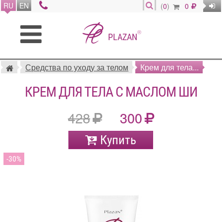
RU
EN
(
0
)
0
®
PLAZAN
Средства по уходу за телом
Крем для тела...
КРЕМ ДЛЯ ТЕЛА С МАСЛОМ ШИ
428
300
Купить
30