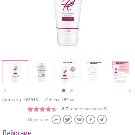


Артикул:
pl163913
Объем:
150
мл.
8.7
проголосовало (8)
Поделится
Действие